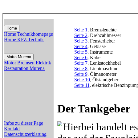
Home
Seite 1
, Bremsleuchte
Home Technikhomepage
Seite 2
, Drehzahlmesser
Home KFZ Technik
Seite 3
, Fensterheber
Seite 4
, Gebläse
Seite 5
, Instrumente
Matra Murena
Seite 6
, Kabel
Motor
Bremsen
Elektrik
Seite 7
, Lenkstockhebel
Restauration Murena
Seite 8
, Lichtmaschine
Seite 9
, Ölmanometer
Seite 10
, Ölstandgeber
Seite 11
, elektrische Benzinpum
Der Tankgeber
Infos zu dieser Page
Hierbei handelt e
Kontakt
Datenschutzerklärung