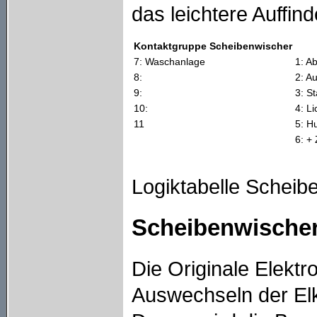
das leichtere Auffin
Kontaktgruppe Scheibenwischer
7: Waschanlage
1: Ab
8:
2: Au
9:
3: St
10:
4: L
11
5: H
6: + 
Logiktabelle Scheib
Scheibenwischer
Die Originale Elekt
Auswechseln der Elk