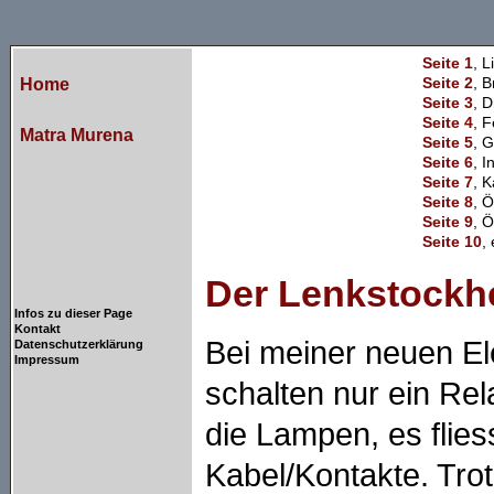
Seite 1
, 
Seite 2
, 
Home
Seite 3
, 
Seite 4
, 
Matra Murena
Seite 5
, 
Seite 6
, 
Seite 7
, K
Seite 8
, 
Seite 9
, 
Seite 10
,
Der Lenkstockh
Infos zu dieser Page
Kontakt
Bei meiner neuen Ele
Datenschutzerklärung
Impressum
schalten nur ein Rel
die Lampen, es flie
Kabel/Kontakte. Tro