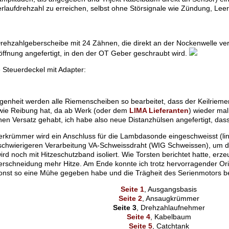
rlaufdrehzahl zu erreichen, selbst ohne Störsignale wie Zündung, Leer
rehzahlgeberscheibe mit 24 Zähnen, die direkt an der Nockenwelle vers
fnung angefertigt, in den der OT Geber geschraubt wird.
Steuerdeckel mit Adapter:
egenheit werden alle Riemenscheiben so bearbeitet, dass der Keilrieme
owie Reibung hat, da ab Werk (oder dem
LIMA Lieferanten
) wieder mal
hen Versatz gehabt, ich habe also neue Distanzhülsen angefertigt, dass
rkrümmer wird ein Anschluss für die Lambdasonde eingeschweisst (link
r schwierigeren Verarbeitung VA-Schweissdraht (WIG Schweissen), um d
d noch mit Hitzeschutzband isoliert. Wie Torsten berichtet hatte, erze
rschneidung mehr Hitze. Am Ende konnte ich trotz hervorragender Or
sonst so eine Mühe gegeben habe und die Trägheit des Serienmotors 
Seite 1
, Ausgangsbasis
Seite 2
, Ansaugkrümmer
Seite 3
, Drehzahlaufnehmer
Seite 4
, Kabelbaum
Seite 5
, Catchtank