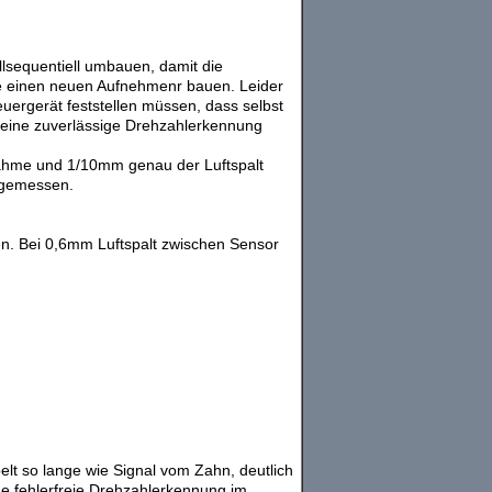
lsequentiell umbauen, damit die
le einen neuen Aufnehmenr bauen. Leider
uergerät feststellen müssen, dass selbst
keine zuverlässige Drehzahlerkennung
fnahme und 1/10mm genau der Luftspalt
i gemessen.
n. Bei 0,6mm Luftspalt zwischen Sensor
elt so lange wie Signal vom Zahn, deutlich
ne fehlerfreie Drehzahlerkennung im