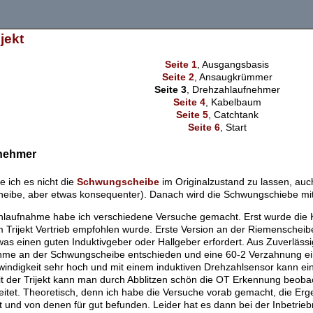
jekt
Seite 1
, Ausgangsbasis
Seite 2
, Ansaugkrümmer
Seite 3
, Drehzahlaufnehmer
Seite 4
, Kabelbaum
Seite 5
, Catchtank
Seite 6
, Start
nehmer
e ich es nicht die
Schwungscheibe
im Originalzustand zu lassen, auch
eibe, aber etwas konsequenter). Danach wird die Schwungschiebe mit 
hlaufnahme habe ich verschiedene Versuche gemacht. Erst wurde die Ko
 Trijekt Vertrieb empfohlen wurde. Erste Version an der Riemenscheibe
, was einen guten Induktivgeber oder Hallgeber erfordert. Aus Zuverläs
me an der Schwungscheibe entschieden und eine 60-2 Verzahnung einge
ndigkeit sehr hoch und mit einem induktiven Drehzahlsensor kann ein
it der Trijekt kann man durch Abblitzen schön die OT Erkennung beoba
beitet. Theoretisch, denn ich habe die Versuche vorab gemacht, die E
kt und von denen für gut befunden. Leider hat es dann bei der Inbetrie