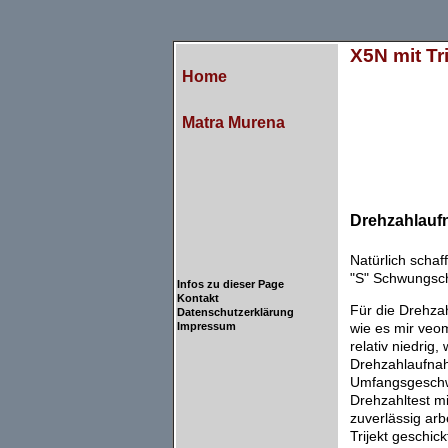
X5N mit Tri
Home
Matra Murena
Drehzahlauf
Natürlich schaff
"S" Schwungsch
Infos zu dieser Page
Kontakt
Für die Drehza
Datenschutzerklärung
Impressum
wie es mir veom
relativ niedrig
Drehzahlaufnah
Umfangsgeschwi
Drehzahltest m
zuverlässig ar
Trijekt geschic