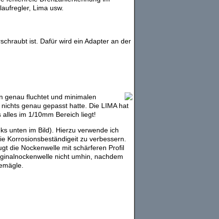
laufregler, Lima usw.
chraubt ist. Dafür wird ein Adapter an der
n genau fluchtet und minimalen
 nichts genau gepasst hatte. Die LIMA hat
 alles im 1/10mm Bereich liegt!
s unten im Bild). Hierzu verwende ich
ie Korrosionsbeständigeit zu verbessern.
ugt die Nockenwelle mit schärferen Profil
iginalnockenwelle nicht umhin, nachdem
bemägle.