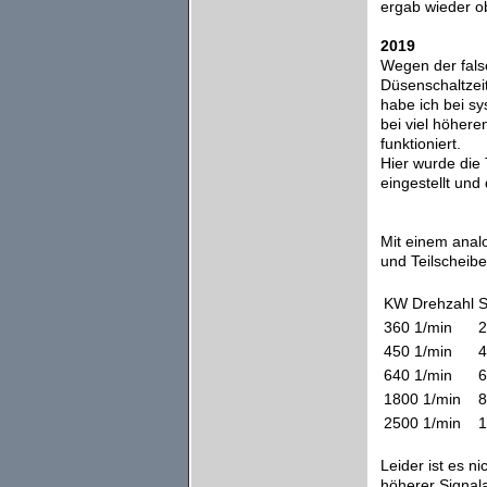
ergab wieder o
2019
Wegen der fals
Düsenschaltzei
habe ich bei s
bei viel höher
funktioniert.
Hier wurde die
eingestellt und
Mit einem anal
und Teilscheibe
KW Drehzahl
S
360 1/min
2
450 1/min
4
640 1/min
6
1800 1/min
8
2500 1/min
1
Leider ist es n
höherer Signal