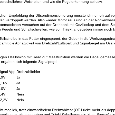
berschullehrer Weisheiten und wie die Pegelerkennung sei usw.
chen Empfehlung der Düsendimensionierung musste ich nun eh auf vol
ten verdoppelt werden. Also wieder Motor raus und an der Nockenwel
ystematsichen Versuchen auf der Drehbank mit Oszilloskop und dem Ste
en Pegeln und Schaltschwellen, wie von Trijekt angegeben immer noch 
 Teilscheibe in das Futter eingespannt, der Geber in die Werkzeugau
 damit die Abhägigkeit von Drehzahl/Luftspalt und Signalpegel am Osz
ogen Osziloskop mit Read out Messfunktion werden die Pegel gemesse
 ergaben sich folgende Signalpegel:
ignal Vpp
Drehzahlfehler
,9V
Ja
,16V
Ja
,0V
Ja
,4V
Nein
2,2V
Nein
icht möglich, trotz einwandfreiem Drehzahltest (OT Lücke mehr als dopp
amplituden, als angegeben und Trijekt Kabelbaum direkt an Sensor) ei