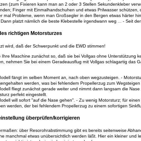
tzen (zum Fixieren kann man an 2 oder 3 Stellen Sekundenkleber ve
nden; Finger mit Einmalhandschuhen und etwas Prilwasser schützen, da
r mal Probleme, wenn man Großsegler in den Bergen etwas härter hinset
Dann platzt nämlich die beste Klebestelle irgendwann weg ... - Seit de
des richtigen Motorsturzes
zt wird, daß der Schwerpunkt und die EWD stimmen!
 Ihre Maschine zunächst so, daß sie bei Vollgas ohne Unterstützung k
en, nehmen Sie bei einem Geradeausflug mit Vollgas schlagartig das 
odell fängt im selben Moment an, nach oben wegzusteigen. - Motorstu
engehalten werden, was bei fehlendem Propellerzug zum Wegsteigen f
odell fliegt zunächst gerade weiter und nimmt dann langsam die Nase in
turz perfekt eingestellt.
odell will sofort "auf die Nase gehen". - Zu wenig Motorsturz; für ein
en werden, der bei fehlendem Propellerzug zu einem sofortigen Sinkflu
instellung überprüfen/korrigieren
maßen: über Resorohrabstimmung gibt es bereits seitenweise Abhand
e manchmal etwas unübersichtlich werden läßt. Hier ein kleiner und le