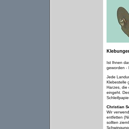
Klebunge
Ist Ihnen d
geworden - 
Jede Landun
Klebestelle
Harzes, die 
eingeht. Des
Schleifpapie
Christian 
Wir verwend
entfetten (N
sollten ziem
Schwingungsü