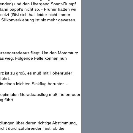
rwenden) und den Übergang Spant-Rumpf
nn pappt's nicht so. - Früher hatten wir
zt (läßt sich halt leider nicht immer
r Silikonverklebung ist nix mehr gewesen.
erzengeradeaus fliegt. Um den Motorsturz
Gas weg. Folgende Fälle können nun
rz ist zu groß, es muß mit Höhenruder
ührt.
 einen leichten Sinkflug herunter. -
en optimalen Geradeausflug muß Tiefenruder
g führt.
lungen über deren richtige Abstimmung,
icht durchzuführender Test, ob die