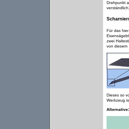
Drehpunkt an
verständlich
Scharniers
Für das hier
Eisensägebla
zwei Haltest
von diesem 
Dieses so vo
Werkzeug is
Alternative