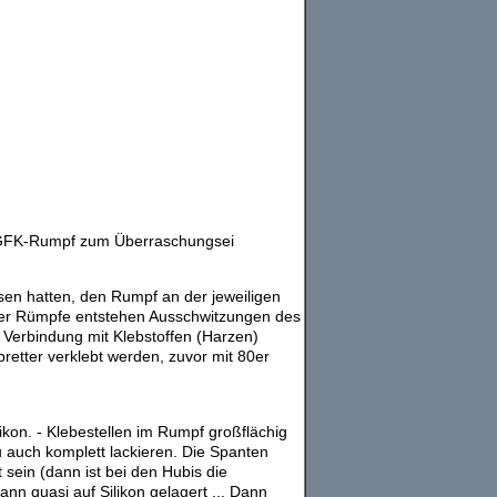
it GFK-Rumpf zum Überraschungsei
sen hatten, den Rumpf an der jeweiligen
g der Rümpfe entstehen Ausschwitzungen des
 Verbindung mit Klebstoffen (Harzen)
retter verklebt werden, zuvor mit 80er
on. - Klebestellen im Rumpf großflächig
au auch komplett lackieren. Die Spanten
sein (dann ist bei den Hubis die
nn quasi auf Silikon gelagert ... Dann