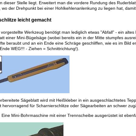
 dieser Stelle liegt. Erweitert man die vordere Rundung des Ruderblatt
, wo der Drehpunkt bei einer Hohlkehlenanlenkung zu liegen hat, damit's
chlitze leicht gemacht
 vorgestellte Werkzeug benötigt man lediglich etwas "Abfall" - ein alt
tt einer Mini-Bügelsäge (wobei bereits ein in der Mitte stumpfes ausrei
ifte beraubt und an ein Ende eine Schräge geschliffen, wie es im Bild ers
Ende WEG!!! - Ziehen = Schnittrichtung!).
rbereitete Sägeblatt wird mit Heißkleber in ein ausgeschlachtetes Tep
t hervorragend für Scharnierschlitze oder Sägearbeiten an schwer zugä
:
Eine Mini-Bohrmaschine mit einer Trennscheibe ausgerüstet ist ebenfa