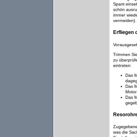
Spant einse
schön ausru
immer wiede
vermeiden). 
Erfliegen 
Vorausgeset
Trimmen Sie
zu überprüf
eintreten:
Das M
dageg
Das M
Motors
Das M
gegeb
Resorohre
Zugegebener
was die Sach