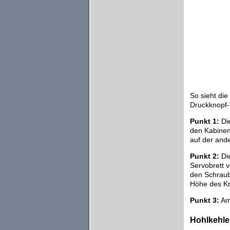
So sieht die
Druckknopf-
Punkt 1:
Die
den Kabinen
auf der and
Punkt 2:
Die
Servobrett 
den Schraub
Höhe des Kno
Punkt 3:
Am 
Hohlkehlen