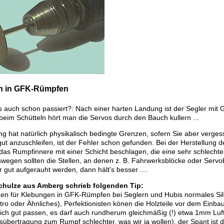
n in GFK-Rümpfen
as auch schon passiert?: Nach einer harten Landung ist der Segler m
beim Schütteln hört man die Servos durch den Bauch kullern ...
g hat natürlich physikalisch bedingte Grenzen, sofern Sie aber verges
 gut anzuschleifen, ist der Fehler schon gefunden. Bei der Herstellun
das Rumpfinnere mit einer Schicht beschlagen, die eine sehr schlechte
wegen sollten die Stellen, an denen z. B. Fahrwerksblöcke oder Servob
r gut aufgerauht werden, dann hält's besser ....
Schulze aus Amberg schrieb folgenden Tip:
en für Klebungen in GFK-Rümpfen bei Seglern und Hubis normales Silik
itro oder Ähnliches), Perfektionisten könen die Holzteile vor dem Einb
lich gut passen, es darf auch rundherum gleichmäßig (!) etwa 1mm Luft 
bertragung zum Rumpf schlechter, was wir ja wollen), der Spant ist da