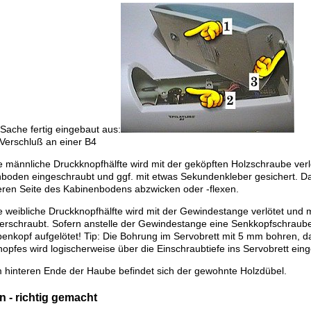
 Sache fertig eingebaut aus:
Verschluß an einer B4
 männliche Druckknopfhälfte wird mit der geköpften Holzschraube verlöte
boden eingeschraubt und ggf. mit etwas Sekundenkleber gesichert. 
eren Seite des Kabinenbodens abzwicken oder -flexen.
 weibliche Druckknopfhälfte wird mit der Gewindestange verlötet und 
verschraubt. Sofern anstelle der Gewindestange eine Senkkopfschraube
enkopf aufgelötet! Tip: Die Bohrung im Servobrett mit 5 mm bohren, da
pfes wird logischerweise über die Einschraubtiefe ins Servobrett einge
hinteren Ende der Haube befindet sich der gewohnte Holzdübel.
 - richtig gemacht