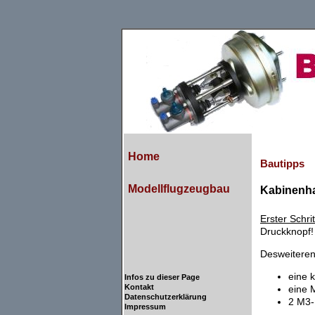
Home
Bautipps
Modellflugzeugbau
Kabinenha
Erster Schrit
Druckknopf! 
Desweiteren
eine 
Infos zu dieser Page
Kontakt
eine 
Datenschutzerklärung
2 M3-
Impressum